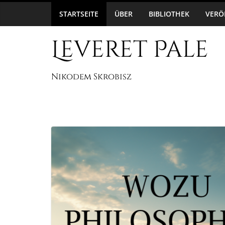
Zum
6. August 2026
STARTSEITE
ÜBER
BIBLIOTHEK
VERÖ
Inhalt
springen
Leveret Pale
Nikodem Skrobisz