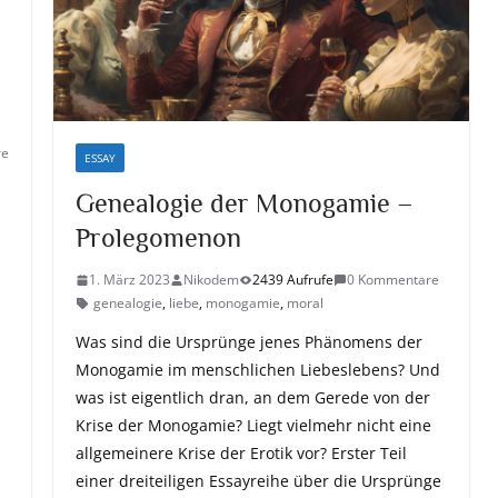
re
ESSAY
Genealogie der Monogamie –
Prolegomenon
1. März 2023
Nikodem
2439 Aufrufe
0 Kommentare
genealogie
,
liebe
,
monogamie
,
moral
Was sind die Ursprünge jenes Phänomens der
Monogamie im menschlichen Liebeslebens? Und
was ist eigentlich dran, an dem Gerede von der
Krise der Monogamie? Liegt vielmehr nicht eine
allgemeinere Krise der Erotik vor? Erster Teil
einer dreiteiligen Essayreihe über die Ursprünge