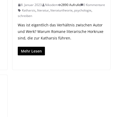
8. Januar 2023
Nikodem
2890 Aufrufe
0 Kommentare
Katharsis
,
literatur
,
literaturtheorie
,
psychologie
,
e
schreiben
Was ist eigentlich das Verhältnis zwischen Autor
und Werk? Warum Romane literarische Horkruxe
sind, die zur Katharsis führen.
Mehr Lesen