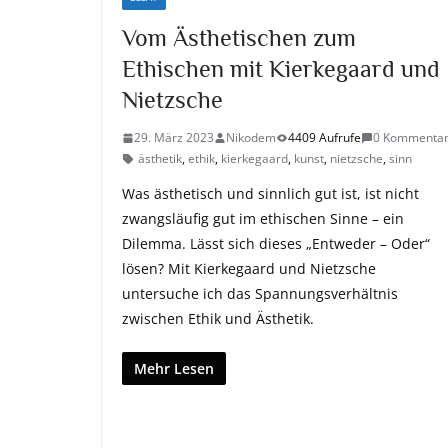
Vom Ästhetischen zum
Ethischen mit Kierkegaard und
Nietzsche
29. März 2023
Nikodem
4409 Aufrufe
0 Kommenta
ästhetik
,
ethik
,
kierkegaard
,
kunst
,
nietzsche
,
sinn
Was ästhetisch und sinnlich gut ist, ist nicht
zwangsläufig gut im ethischen Sinne – ein
Dilemma. Lässt sich dieses „Entweder – Oder“
lösen? Mit Kierkegaard und Nietzsche
untersuche ich das Spannungsverhältnis
zwischen Ethik und Ästhetik.
Mehr Lesen