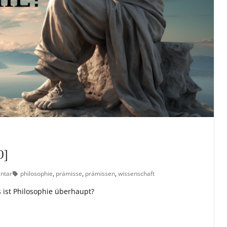
0]
ntar
philosophie
,
prämisse
,
prämissen
,
wissenschaft
 ist Philosophie überhaupt?