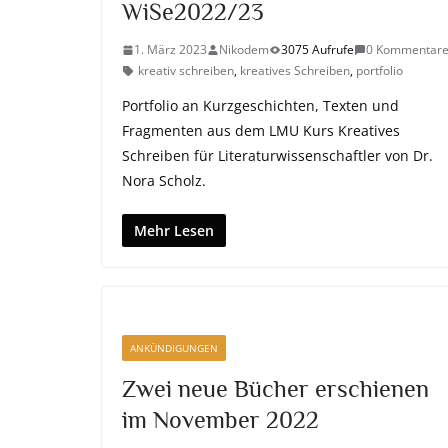
WiSe2022/23
1. März 2023
Nikodem
3075 Aufrufe
0 Kommentar
kreativ schreiben
,
kreatives Schreiben
,
portfolio
Portfolio an Kurzgeschichten, Texten und
Fragmenten aus dem LMU Kurs Kreatives
Schreiben für Literaturwissenschaftler von Dr.
Nora Scholz.
Mehr Lesen
ANKÜNDIGUNGEN
Zwei neue Bücher erschienen
im November 2022