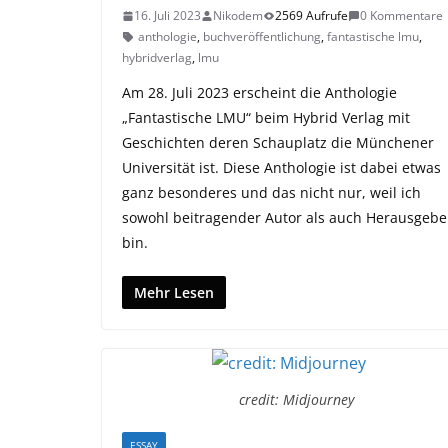
16. Juli 2023
Nikodem
2569 Aufrufe
0 Kommentare
anthologie
,
buchveröffentlichung
,
fantastische lmu
,
hybridverlag
,
lmu
Am 28. Juli 2023 erscheint die Anthologie
„Fantastische LMU“ beim Hybrid Verlag mit
Geschichten deren Schauplatz die Münchener
Universität ist. Diese Anthologie ist dabei etwas
ganz besonderes und das nicht nur, weil ich
sowohl beitragender Autor als auch Herausgebe
bin.
Mehr Lesen
credit: Midjourney
ESSAY