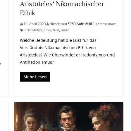
Aristoteles‘ Nikomachischer
Ethik
10. April 2023
Nikodem
5060 Aufrufe
0 Kommentare
aristoteles
,
ethik
,
lust
,
moral
Welche Bedeutung hat die Lust für das
Verständnis Nikomachischen Ethik von
Aristoteles? Wie überwindet er Hedonismus und
Antihedonismus?
r
Mehr Lesen