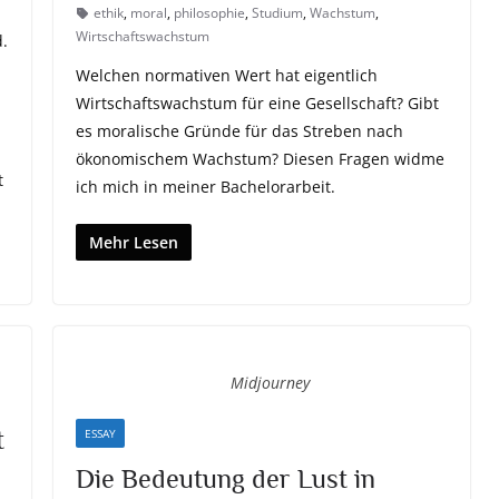
ethik
,
moral
,
philosophie
,
Studium
,
Wachstum
,
Wirtschaftswachstum
d.
Welchen normativen Wert hat eigentlich
Wirtschaftswachstum für eine Gesellschaft? Gibt
es moralische Gründe für das Streben nach
ökonomischem Wachstum? Diesen Fragen widme
t
ich mich in meiner Bachelorarbeit.
Mehr Lesen
Midjourney
t
ESSAY
Die Bedeutung der Lust in