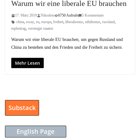
Warum wir eine liberale EU brauchen
17. März 2019
Nikodem
6750 Aufrufe
5 Kommentare
china
,
essay
,
eu
,
europa
,
freiheit
,
liberalismus
,
nihilismus
,
russland
,
topbeitrag
,
vereinigte staaten
Warum wir eine liberale EU brauchen, um gegen Russland und
China zu bestehen und den Frieden und die Freiheit zu sichern.
Mehr Lesen
Substack
English Page