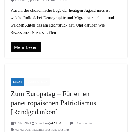
eu
,
GenZ
,
politik
,
rechtsextremismus
Warum die ökonomische Lage der heutigen Jugend mies ist –
welche Rolle dabei Demographie und Migration spielen – und
welchen Anteil das am Rechtsruck hat. Und darüber Wie
Rezessionen Nazis schaffen.
Mehr Lesen
ESSAY
RANDNOTIZEN
Zum Europatag – Für einen
paneuropäischen Patriotismus
[Randgedanken]
9. Mai 2021
Nikodem
4203 Aufrufe
0 Kommentare
eu
,
europa
,
nationalismus
,
patriotismus