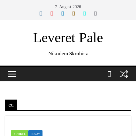
Zum
7. August 2026
Inhalt
springen
Leveret Pale
Nikodem Skrobisz
eu
ARTIKEL
ESSAY