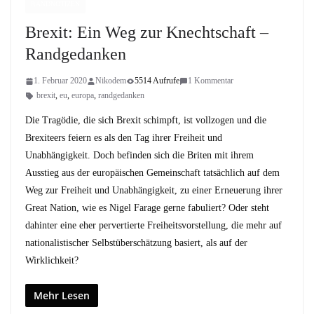
RANDNOTIZEN
Brexit: Ein Weg zur Knechtschaft –
Randgedanken
1. Februar 2020
Nikodem
5514 Aufrufe
1 Kommentar
brexit
,
eu
,
europa
,
randgedanken
Die Tragödie, die sich Brexit schimpft, ist vollzogen und die
Brexiteers feiern es als den Tag ihrer Freiheit und
Unabhängigkeit. Doch befinden sich die Briten mit ihrem
Ausstieg aus der europäischen Gemeinschaft tatsächlich auf dem
Weg zur Freiheit und Unabhängigkeit, zu einer Erneuerung ihrer
Great Nation, wie es Nigel Farage gerne fabuliert? Oder steht
dahinter eine eher pervertierte Freiheitsvorstellung, die mehr auf
nationalistischer Selbstüberschätzung basiert, als auf der
Wirklichkeit?
Mehr Lesen