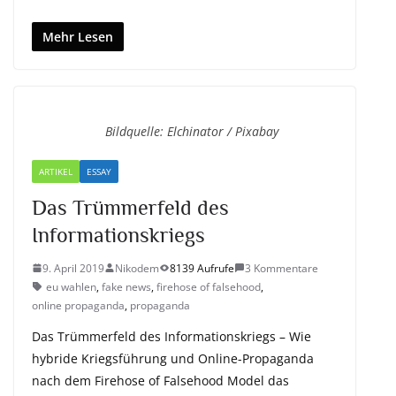
Mehr Lesen
Bildquelle: Elchinator / Pixabay
ARTIKEL
ESSAY
Das Trümmerfeld des
Informationskriegs
9. April 2019
Nikodem
8139 Aufrufe
3 Kommentare
eu wahlen
,
fake news
,
firehose of falsehood
,
online propaganda
,
propaganda
Das Trümmerfeld des Informationskriegs – Wie
hybride Kriegsführung und Online-Propaganda
nach dem Firehose of Falsehood Model das