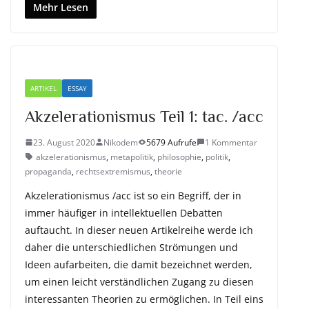
Mehr Lesen
ARTIKEL
ESSAY
Akzelerationismus Teil 1: tac. /acc
23. August 2020
Nikodem
5679 Aufrufe
1 Kommentar
akzelerationismus
,
metapolitik
,
philosophie
,
politik
,
propaganda
,
rechtsextremismus
,
theorie
Akzelerationismus /acc ist so ein Begriff, der in
immer häufiger in intellektuellen Debatten
auftaucht. In dieser neuen Artikelreihe werde ich
daher die unterschiedlichen Strömungen und
Ideen aufarbeiten, die damit bezeichnet werden,
um einen leicht verständlichen Zugang zu diesen
interessanten Theorien zu ermöglichen. In Teil eins