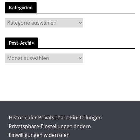
Kategorien
K
a
t
Post-Archiv
e
g
P
o
o
r
s
i
t
e
-
n
A
r
c
Historie der Privatsphäre-Einstellungen
h
Privatsphäre-Einstellungen ändern
i
Einwilligungen widerrufen
v