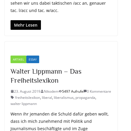
sehen wir uns dabei taktischen /acc an, genauer
tac. l/acc und tac. w/acc.
Mehr Lesen
ARTIKEL
ESSAY
Walter Lippmann – Das
Freiheitslexikon
23. August 2019
Nikodem
5497 Aufrufe
0 Kommentare
freiheitslexikon
,
liberal
,
liberalismus
,
propaganda
,
walter lippmann
Wenn ihr jemanden die Schuld dafür geben wollt,
dass ich mich zunehmend mit Politik und
Journalismus beschäftigte und im Zuge