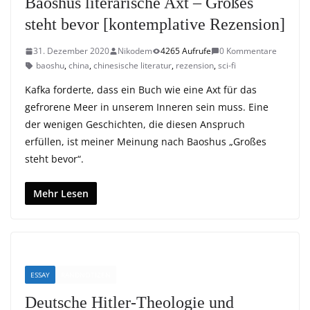
Baoshus literarische Axt – Großes
steht bevor [kontemplative Rezension]
31. Dezember 2020
Nikodem
4265 Aufrufe
0 Kommentare
baoshu
,
china
,
chinesische literatur
,
rezension
,
sci-fi
Kafka forderte, dass ein Buch wie eine Axt für das
gefrorene Meer in unserem Inneren sein muss. Eine
der wenigen Geschichten, die diesen Anspruch
erfüllen, ist meiner Meinung nach Baoshus „Großes
steht bevor“.
Mehr Lesen
ESSAY
RANDNOTIZEN
Deutsche Hitler-Theologie und