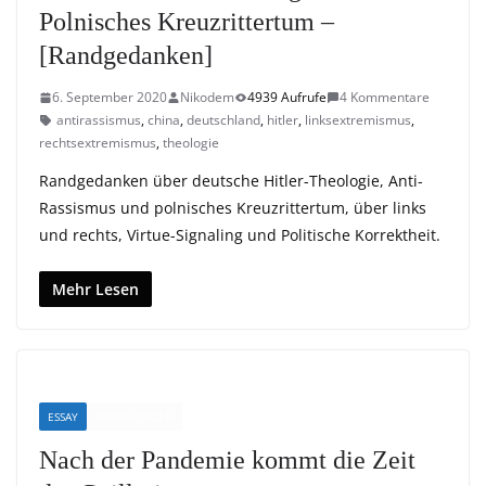
Polnisches Kreuzrittertum –
[Randgedanken]
6. September 2020
Nikodem
4939 Aufrufe
4 Kommentare
antirassismus
,
china
,
deutschland
,
hitler
,
linksextremismus
,
rechtsextremismus
,
theologie
Randgedanken über deutsche Hitler-Theologie, Anti-
Rassismus und polnisches Kreuzrittertum, über links
und rechts, Virtue-Signaling und Politische Korrektheit.
Mehr Lesen
ESSAY
RANDNOTIZEN
Nach der Pandemie kommt die Zeit