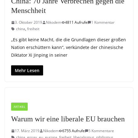
China: 70 Jahre Verbrechen gegen die
Menschheit
3. Oktober 2019
Nikodem
4811 Aufrufe
1 Kommentar
china
,
freiheit
„Es gibt keine Macht, die die Grundlagen dieser großen
Nation erschüttern kann“, verkündete der chinesische
Diktator Xi Jinping in seiner
Mehr Lesen
ARTIKEL
Warum wir eine liberale EU brauchen
17. März 2019
Nikodem
6755 Aufrufe
5 Kommentare
china
,
essay
,
eu
,
europa
,
freiheit
,
liberalismus
,
nihilismus
,