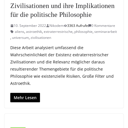
Zivilisationen und ihre Implikationen
für die politische Philosophie
10. September 2022
Nikodem
3363 Aufrufe
0 Kommentare
aliens
,
astroethik
,
extraterrestrische
,
philosophie
,
seminararbeit
,
universum
,
zivilisationen
Diese Arbeit analysiert umfassend die
Wahrscheinlichkeit der Existenz extraterrestrischer
Zivilisationen und die Relevanz möglicher daraus
resultierender Themengebiete für die politische
Philosophie wie existenzielle Risiken, Große Filter und
Astroethik.
Mehr Lesen