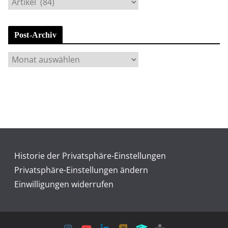
K
a
t
Post-Archiv
e
g
P
o
o
r
s
i
t
e
-
n
A
r
c
Historie der Privatsphäre-Einstellungen
h
Privatsphäre-Einstellungen ändern
i
Einwilligungen widerrufen
v