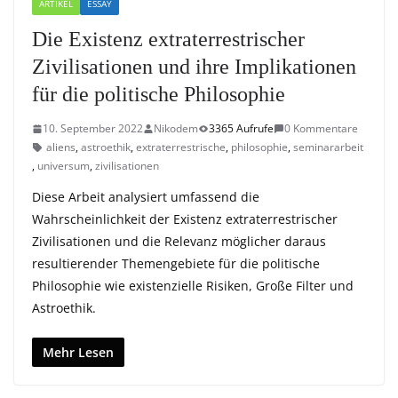
ARTIKEL
ESSAY
Die Existenz extraterrestrischer
Zivilisationen und ihre Implikationen
für die politische Philosophie
10. September 2022
Nikodem
3365 Aufrufe
0 Kommentare
aliens
,
astroethik
,
extraterrestrische
,
philosophie
,
seminararbeit
,
universum
,
zivilisationen
Diese Arbeit analysiert umfassend die
Wahrscheinlichkeit der Existenz extraterrestrischer
Zivilisationen und die Relevanz möglicher daraus
resultierender Themengebiete für die politische
Philosophie wie existenzielle Risiken, Große Filter und
Astroethik.
Mehr Lesen