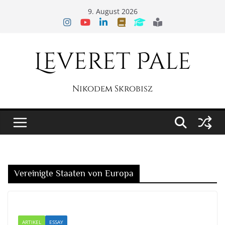
Zum
9. August 2026
Inhalt
springen
Leveret Pale
Nikodem Skrobisz
Vereinigte Staaten von Europa
ARTIKEL
ESSAY