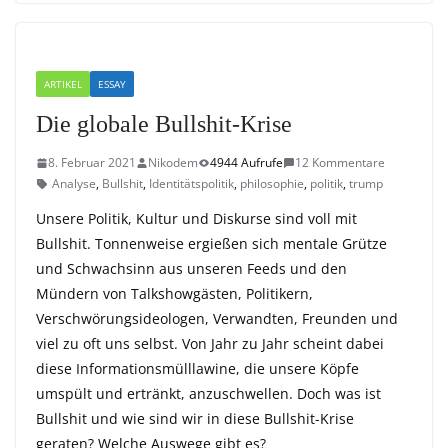
ARTIKEL
ESSAY
Die globale Bullshit-Krise
8. Februar 2021
Nikodem
4944 Aufrufe
12 Kommentare
Analyse
,
Bullshit
,
Identitätspolitik
,
philosophie
,
politik
,
trump
Unsere Politik, Kultur und Diskurse sind voll mit
Bullshit. Tonnenweise ergießen sich mentale Grütze
und Schwachsinn aus unseren Feeds und den
Mündern von Talkshowgästen, Politikern,
Verschwörungsideologen, Verwandten, Freunden und
viel zu oft uns selbst. Von Jahr zu Jahr scheint dabei
diese Informationsmülllawine, die unsere Köpfe
umspült und ertränkt, anzuschwellen. Doch was ist
Bullshit und wie sind wir in diese Bullshit-Krise
geraten? Welche Auswege gibt es?