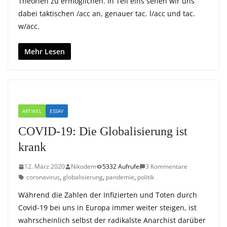
Theorien zu ermöglichen. In Teil eins sehen wir uns
dabei taktischen /acc an, genauer tac. l/acc und tac.
w/acc.
Mehr Lesen
ARTIKEL
ESSAY
COVID-19: Die Globalisierung ist
krank
12. März 2020
Nikodem
5332 Aufrufe
3 Kommentare
coronavirus
,
globalisierung
,
pandemie
,
politik
Während die Zahlen der Infizierten und Toten durch
Covid-19 bei uns in Europa immer weiter steigen, ist
wahrscheinlich selbst der radikalste Anarchist darüber