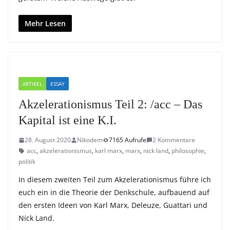
Mehr Lesen
ARTIKEL
ESSAY
Akzelerationismus Teil 2: /acc – Das
Kapital ist eine K.I.
28. August 2020
Nikodem
7165 Aufrufe
2 Kommentare
acc
,
akzelerationismus
,
karl marx
,
marx
,
nick land
,
philosophie
,
politik
In diesem zweiten Teil zum Akzelerationismus führe ich
euch ein in die Theorie der Denkschule, aufbauend auf
den ersten Ideen von Karl Marx, Deleuze, Guattari und
Nick Land.