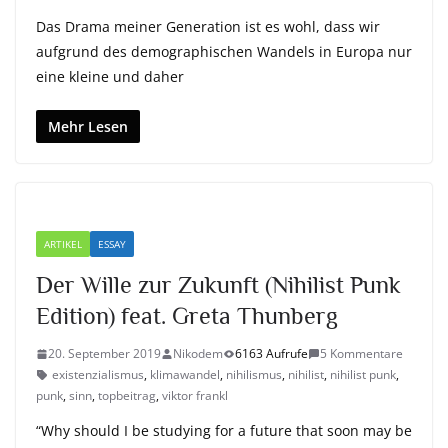
Das Drama meiner Generation ist es wohl, dass wir
aufgrund des demographischen Wandels in Europa nur
eine kleine und daher
Mehr Lesen
ARTIKEL
ESSAY
Der Wille zur Zukunft (Nihilist Punk
Edition) feat. Greta Thunberg
20. September 2019
Nikodem
6163 Aufrufe
5 Kommentare
existenzialismus
,
klimawandel
,
nihilismus
,
nihilist
,
nihilist punk
,
punk
,
sinn
,
topbeitrag
,
viktor frankl
“Why should I be studying for a future that soon may be