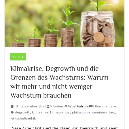
ARTIKEL
Klimakrise, Degrowth und die
Grenzen des Wachstums: Warum
wir mehr und nicht weniger
Wachstum brauchen
10. September 2022
Nikodem
4252 Aufrufe
8 Kommentare
degrowth
,
klimakrise
,
klimawandel
,
philosophie
,
seminararbeit
,
wirtschaftsethik
Diese Arbeit kritisiert die Ideen von Degrowth und zeigt