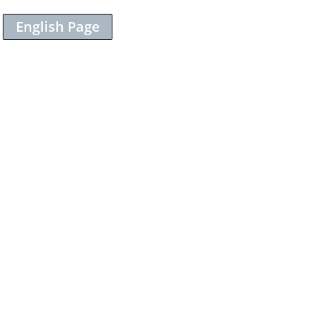
English Page
Sieh dir diesen Beitrag auf Instagram an