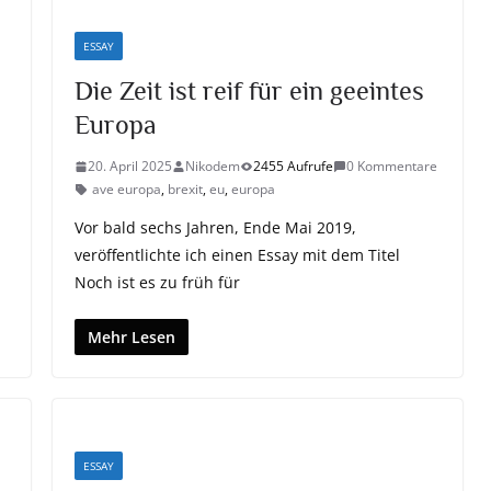
ESSAY
Die Zeit ist reif für ein geeintes
Europa
20. April 2025
Nikodem
2455 Aufrufe
0 Kommentare
ave europa
,
brexit
,
eu
,
europa
Vor bald sechs Jahren, Ende Mai 2019,
veröffentlichte ich einen Essay mit dem Titel
Noch ist es zu früh für
Mehr Lesen
ESSAY