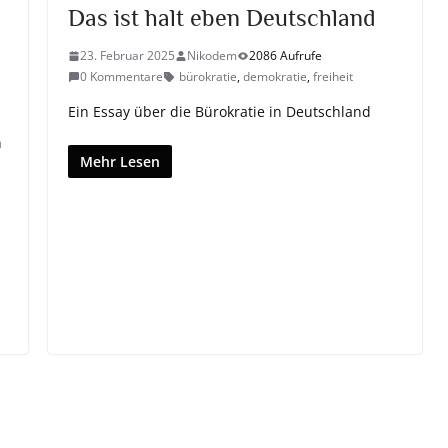
Das ist halt eben Deutschland
23. Februar 2025
Nikodem
2086 Aufrufe
0 Kommentare
bürokratie
,
demokratie
,
freiheit
e
Ein Essay über die Bürokratie in Deutschland
n
Mehr Lesen