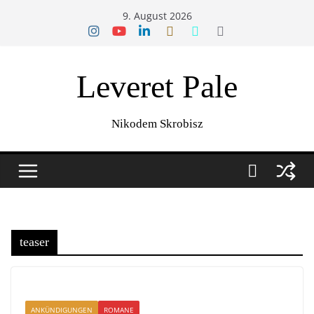
Zum
9. August 2026
Inhalt
springen
Leveret Pale
Nikodem Skrobisz
teaser
ANKÜNDIGUNGEN
ROMANE