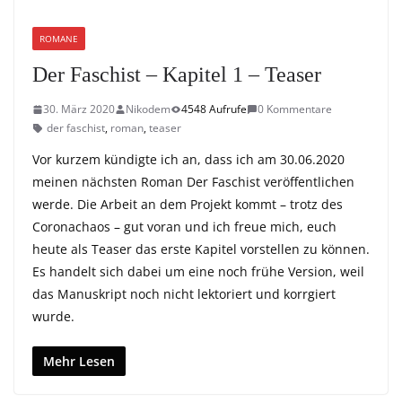
ROMANE
Der Faschist – Kapitel 1 – Teaser
30. März 2020
Nikodem
4548 Aufrufe
0 Kommentare
der faschist
,
roman
,
teaser
Vor kurzem kündigte ich an, dass ich am 30.06.2020
meinen nächsten Roman Der Faschist veröffentlichen
werde. Die Arbeit an dem Projekt kommt – trotz des
Coronachaos – gut voran und ich freue mich, euch
heute als Teaser das erste Kapitel vorstellen zu können.
Es handelt sich dabei um eine noch frühe Version, weil
das Manuskript noch nicht lektoriert und korrgiert
wurde.
Mehr Lesen