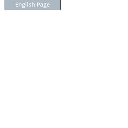
English Page
Sieh dir diesen Beitrag auf Instagram an