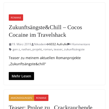
ROMANE
Zukunftsängste&Chill – Cocos
Cocaine im Travelshack
19. März 2019
Nikodem
6032 Aufrufe
4 Kommentare
gen z
,
nathan
,
projekt
,
roman
,
teaser
,
zukunftsängste
Teaser zu meinem aktuellen Romanprojekte
„Zukunftsängste&chill“
Mehr Lesen
ANKÜNDIGUNGEN
ROMANE
Teaser: Prolog zu „Crackrauchende