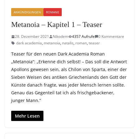
ANKÜNDIGUNGEN
ROMANE
Metanoia – Kapitel 1 – Teaser
28. Dezember 2021
Nikodem
4357 Aufrufe
0 Kommentare
dark academia
,
metanoia
,
natalis
,
roman
,
teaser
Teaser für den neuen Dark Academia Roman
„Metanoia“: „Erkenne dich selbst! – Das soll die Antwort
Apollons gewesen sein, als Chilon von Sparta, einer der
Sieben Weisen des antiken Griechenlands den Gott der
Künste danach fragte, was jeder Mensch lernen sollte.
Genau das Gegenteil tat ich als frischgebackener,
junger Mann.“
Mehr Lesen