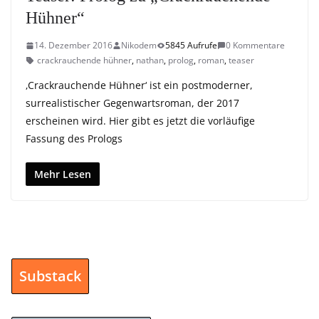
Hühner“
14. Dezember 2016
Nikodem
5845 Aufrufe
0 Kommentare
crackrauchende hühner
,
nathan
,
prolog
,
roman
,
teaser
‚Crackrauchende Hühner‘ ist ein postmoderner,
surrealistischer Gegenwartsroman, der 2017
erscheinen wird. Hier gibt es jetzt die vorläufige
Fassung des Prologs
Mehr Lesen
Substack