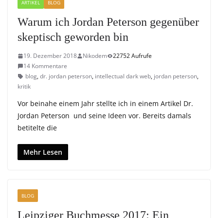
ARTIKEL
BLOG
Warum ich Jordan Peterson gegenüber
skeptisch geworden bin
19. Dezember 2018
Nikodem
22752 Aufrufe
14 Kommentare
blog
,
dr. jordan peterson
,
intellectual dark web
,
jordan peterson
,
kritik
Vor beinahe einem Jahr stellte ich in einem Artikel Dr.
Jordan Peterson und seine Ideen vor. Bereits damals
betitelte die
Mehr Lesen
BLOG
Leipziger Buchmesse 2017: Ein