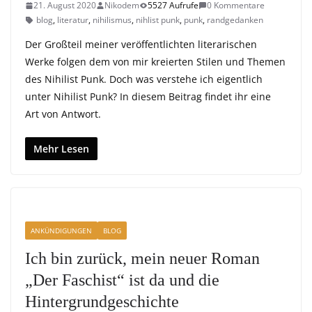
21. August 2020
Nikodem
5527 Aufrufe
0 Kommentare
blog
,
literatur
,
nihilismus
,
nihlist punk
,
punk
,
randgedanken
Der Großteil meiner veröffentlichten literarischen
Werke folgen dem von mir kreierten Stilen und Themen
des Nihilist Punk. Doch was verstehe ich eigentlich
unter Nihilist Punk? In diesem Beitrag findet ihr eine
Art von Antwort.
Mehr Lesen
ANKÜNDIGUNGEN
BLOG
Ich bin zurück, mein neuer Roman
„Der Faschist“ ist da und die
Hintergrundgeschichte