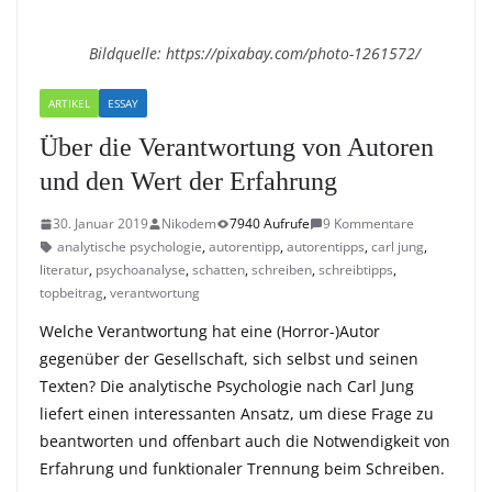
Bildquelle: https://pixabay.com/photo-1261572/
ARTIKEL
ESSAY
Über die Verantwortung von Autoren
und den Wert der Erfahrung
30. Januar 2019
Nikodem
7940 Aufrufe
9 Kommentare
analytische psychologie
,
autorentipp
,
autorentipps
,
carl jung
,
literatur
,
psychoanalyse
,
schatten
,
schreiben
,
schreibtipps
,
topbeitrag
,
verantwortung
Welche Verantwortung hat eine (Horror-)Autor
gegenüber der Gesellschaft, sich selbst und seinen
Texten? Die analytische Psychologie nach Carl Jung
liefert einen interessanten Ansatz, um diese Frage zu
beantworten und offenbart auch die Notwendigkeit von
Erfahrung und funktionaler Trennung beim Schreiben.