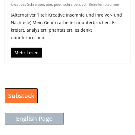
kreatives Schreiben
,
poe
,
poet
,
schreiben
,
schriftsteller
,
träumen
(Alternativer Titel; Kreative Insomnie und ihre Vor- und
Nachteile) Mein Gehirn arbeitet ununterbrochen: Es
kreiert, analysiert, phantasiert, es denkt
ununterbrochen
Mehr Lesen
Substack
English Page