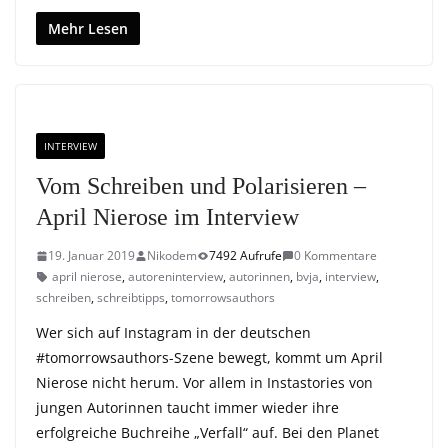
Mehr Lesen
INTERVIEW
Vom Schreiben und Polarisieren –
April Nierose im Interview
19. Januar 2019
Nikodem
7492 Aufrufe
0 Kommentare
april nierose
,
autoreninterview
,
autorinnen
,
bvja
,
interview
,
schreiben
,
schreibtipps
,
tomorrowsauthors
Wer sich auf Instagram in der deutschen
#tomorrowsauthors-Szene bewegt, kommt um April
Nierose nicht herum. Vor allem in Instastories von
jungen Autorinnen taucht immer wieder ihre
erfolgreiche Buchreihe „Verfall“ auf. Bei den Planet