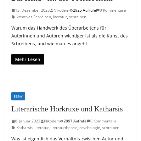
13. Dezember 2023
Nikodem
2925 Aufrufe
0 Kommentare
kreatives Schreiben
,
literatur
,
schreiben
Warum das Handwerk des Überarbeitens für
Autorinnen und Autoren wichtiger ist als die Kunst des
Schreibens, und wie man es angeht.
Mehr Lesen
ESSAY
Literarische Horkruxe und Katharsis
8. Januar 2023
Nikodem
2897 Aufrufe
0 Kommentare
Katharsis
,
literatur
,
literaturtheorie
,
psychologie
,
schreiben
Was ist eigentlich das Verhältnis zwischen Autor und