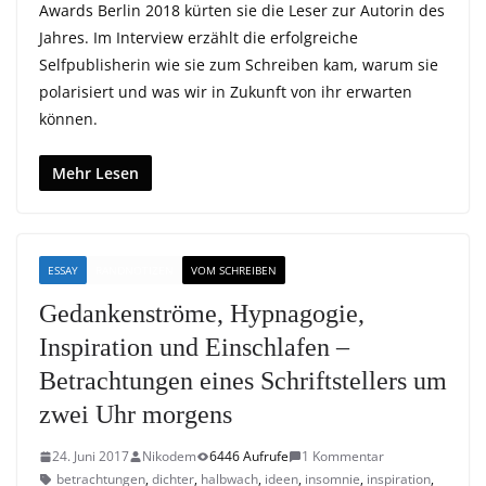
Awards Berlin 2018 kürten sie die Leser zur Autorin des
Jahres. Im Interview erzählt die erfolgreiche
Selfpublisherin wie sie zum Schreiben kam, warum sie
polarisiert und was wir in Zukunft von ihr erwarten
können.
Mehr Lesen
ESSAY
RANDNOTIZEN
VOM SCHREIBEN
Gedankenströme, Hypnagogie,
Inspiration und Einschlafen –
Betrachtungen eines Schriftstellers um
zwei Uhr morgens
24. Juni 2017
Nikodem
6446 Aufrufe
1 Kommentar
betrachtungen
,
dichter
,
halbwach
,
ideen
,
insomnie
,
inspiration
,