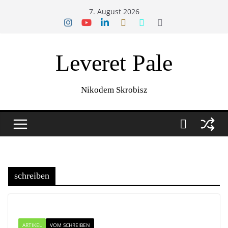
Zum
7. August 2026
Inhalt
springen
Leveret Pale
Nikodem Skrobisz
schreiben
ARTIKEL
VOM SCHREIBEN