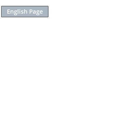
English Page
Sieh dir diesen Beitrag auf Instagram an