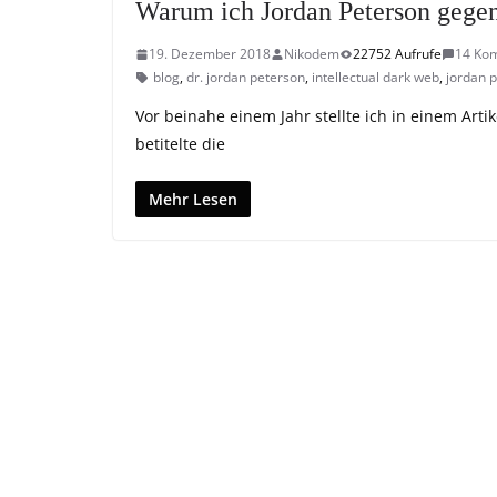
Warum ich Jordan Peterson gegen
19. Dezember 2018
Nikodem
22752 Aufrufe
14 Ko
blog
,
dr. jordan peterson
,
intellectual dark web
,
jordan 
Vor beinahe einem Jahr stellte ich in einem Arti
betitelte die
Mehr Lesen