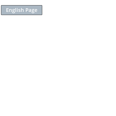
English Page
Sieh dir diesen Beitrag auf Instagram an