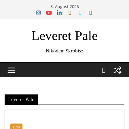
Zum
8. August 2026
Inhalt
springen
Leveret Pale
Nikodem Skrobisz
Leveret Pale
BLOG