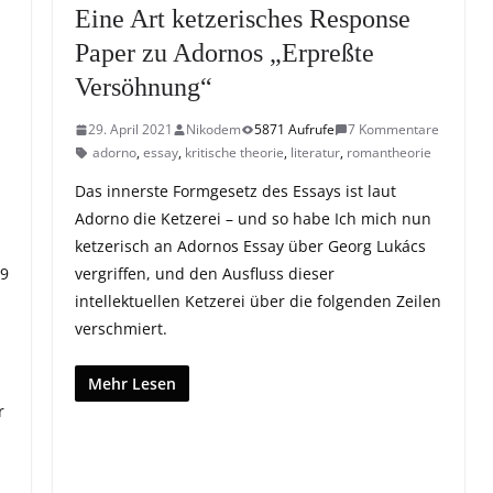
Eine Art ketzerisches Response
Paper zu Adornos „Erpreßte
Versöhnung“
29. April 2021
Nikodem
5871 Aufrufe
7 Kommentare
adorno
,
essay
,
kritische theorie
,
literatur
,
romantheorie
Das innerste Formgesetz des Essays ist laut
Adorno die Ketzerei – und so habe Ich mich nun
ketzerisch an Adornos Essay über Georg Lukács
49
vergriffen, und den Ausfluss dieser
intellektuellen Ketzerei über die folgenden Zeilen
verschmiert.
Mehr Lesen
r