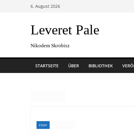
Zum
6. August 2026
Inhalt
springen
Leveret Pale
Nikodem Skrobisz
STARTSEITE
ÜBER
BIBLIOTHEK
VERÖ
Randnotizen
ESSAY
RANDNOTIZEN