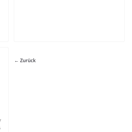
← Zurück
r
s