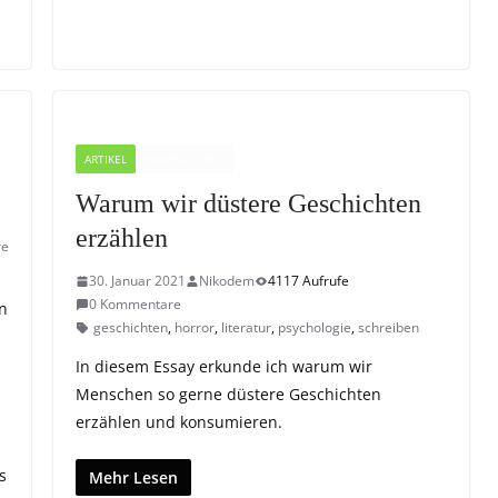
ARTIKEL
RANDNOTIZEN
Warum wir düstere Geschichten
erzählen
re
30. Januar 2021
Nikodem
4117 Aufrufe
0 Kommentare
en
geschichten
,
horror
,
literatur
,
psychologie
,
schreiben
In diesem Essay erkunde ich warum wir
s
Menschen so gerne düstere Geschichten
erzählen und konsumieren.
s
Mehr Lesen