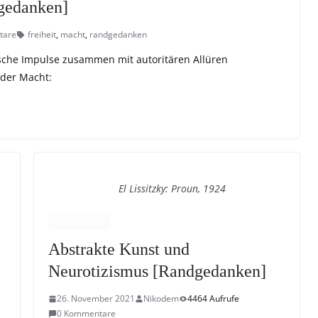
gedanken]
tare
freiheit
,
macht
,
randgedanken
ische Impulse zusammen mit autoritären Allüren
 der Macht:
El Lissitzky: Proun, 1924
RANDNOTIZEN
Abstrakte Kunst und
Neurotizismus [Randgedanken]
26. November 2021
Nikodem
4464 Aufrufe
0 Kommentare