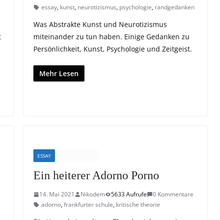
essay
,
kunst
,
neurotizismus
,
psychologie
,
randgedanken
Was Abstrakte Kunst und Neurotizismus
t
miteinander zu tun haben. Einige Gedanken zu
n
Persönlichkeit, Kunst, Psychologie und Zeitgeist.
Mehr Lesen
ESSAY
RANDNOTIZEN
Ein heiterer Adorno Porno
14. Mai 2021
Nikodem
5633 Aufrufe
0 Kommentare
adorno
,
frankfurter schule
,
kritische theorie