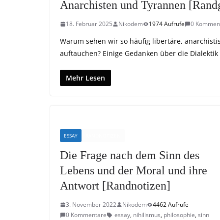
Anarchisten und Tyrannen [Rand
18. Februar 2025
Nikodem
1974 Aufrufe
0 Kommen
Warum sehen wir so häufig libertäre, anarchist
auftauchen? Einige Gedanken über die Dialektik
Mehr Lesen
ESSAY
RANDNOTIZEN
Die Frage nach dem Sinn des
Lebens und der Moral und ihre
Antwort [Randnotizen]
3. November 2022
Nikodem
4462 Aufrufe
0 Kommentare
essay
,
nihilismus
,
philosophie
,
sinn