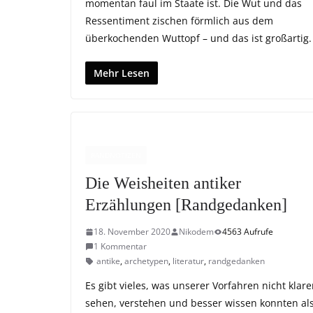
momentan faul im Staate ist. Die Wut und das
Ressentiment zischen förmlich aus dem
überkochenden Wuttopf – und das ist großartig.
Mehr Lesen
RANDNOTIZEN
Die Weisheiten antiker
Erzählungen [Randgedanken]
18. November 2020
Nikodem
4563 Aufrufe
1 Kommentar
antike
,
archetypen
,
literatur
,
randgedanken
Es gibt vieles, was unserer Vorfahren nicht klare
sehen, verstehen und besser wissen konnten al