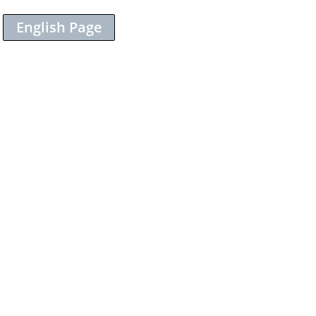
English Page
Sieh dir diesen Beitrag auf Instagram an