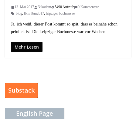
13. Mai 2017
Nikodem
5490 Aufrufe
0 Kommentare
blog
,
lbm
,
lbm2017
,
leipziger buchmesse
Ja, ich weiß, dieser Post kommt so spät, dass es beinahe schon
peinlich ist. Die Leipziger Buchmesse war vor Wochen
Mehr Lesen
Substack
English Page