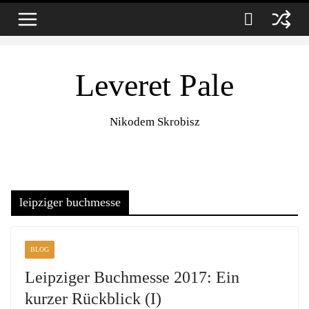
Zum
8. August 2026
Inhalt
springen
Leveret Pale
Nikodem Skrobisz
leipziger buchmesse
BLOG
Leipziger Buchmesse 2017: Ein
kurzer Rückblick (I)