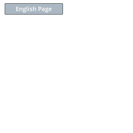
English Page
Sieh dir diesen Beitrag auf Instagram an