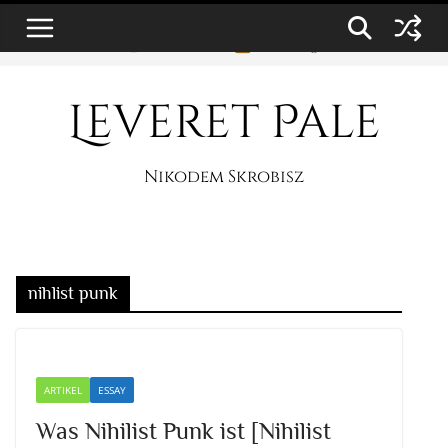
Zum
7. August 2026
Inhalt
springen
Leveret Pale
Nikodem Skrobisz
nihlist punk
ARTIKEL
ESSAY
Was Nihilist Punk ist [Nihilist