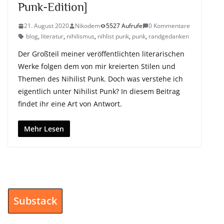
Punk-Edition]
21. August 2020
Nikodem
5527 Aufrufe
0 Kommentare
blog
,
literatur
,
nihilismus
,
nihlist punk
,
punk
,
randgedanken
Der Großteil meiner veröffentlichten literarischen
Werke folgen dem von mir kreierten Stilen und
Themen des Nihilist Punk. Doch was verstehe ich
eigentlich unter Nihilist Punk? In diesem Beitrag
findet ihr eine Art von Antwort.
Mehr Lesen
Substack