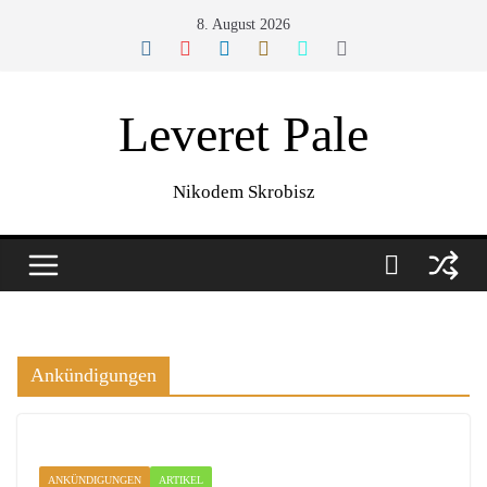
Zum
8. August 2026
Inhalt
springen
Leveret Pale
Nikodem Skrobisz
Ankündigungen
ANKÜNDIGUNGEN
ARTIKEL