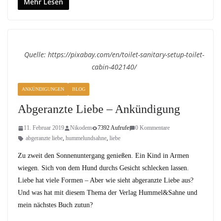
Mehr Lesen
Quelle: https://pixabay.com/en/toilet-sanitary-setup-toilet-
cabin-402140/
ANKÜNDIGUNGEN
BLOG
Abgeranzte Liebe – Ankündigung
11. Februar 2019
Nikodem
7392 Aufrufe
0 Kommentare
abgeranzte liebe
,
hummelundsahne
,
liebe
Zu zweit den Sonnenuntergang genießen. Ein Kind in Armen
wiegen. Sich von dem Hund durchs Gesicht schlecken lassen.
Liebe hat viele Formen – Aber wie sieht abgeranzte Liebe aus?
Und was hat mit diesem Thema der Verlag Hummel&Sahne und
mein nächstes Buch zutun?