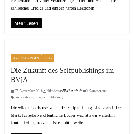
Achterbahnfahrt voller Veränderungen, Tief- und Höhepunkte,
zahlreicher Erfolge und einigen harten Lektionen.
Mehr Lesen
ANKÜNDIGUNGEN
BLOG
Die Zukunft des Selfpublishings im
BVjA
27. November 2018
Nikodem
5543 Aufrufe
0 Kommentare
autorentipps
,
bvja
,
selfpublishing
Die wilden Goldrauschzeiten des Selfpublishings sind vorbei. Der
Markt für selbstveröffentlichte Bücher wächst zwar weiterhin
kontinuierlich, trotzdem ist es mittlerweile