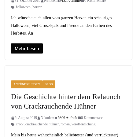
31. Oktober 2019
Nikodem
4525 Aufrufe
0 Kommentare
halloween
,
horror
Ich wünsche euch allen vom ganzen Herzen ein schauriges
Halloween, viel Gruselspaß und Freude an den Farben des
Herbstes. An
Mehr Lesen
ANKÜNDIGUNGEN
BLOG
Die Geschichte hinter dem Relaunch
von Crackrauchende Hühner
5. August 2019
Nikodem
5306 Aufrufe
0 Kommentare
crack
,
crackrauchende hühner
,
roman
,
veröffentlichung
Mein bis heute wahrscheinlich beliebtester (und verrücktester)