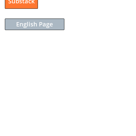
Substack
English Page
Sieh dir diesen Beitrag auf Instagram an