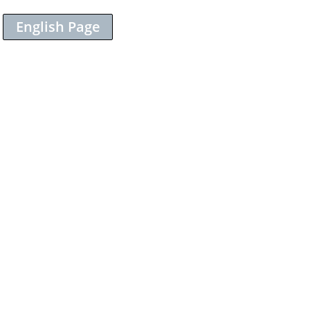
English Page
Sieh dir diesen Beitrag auf Instagram an