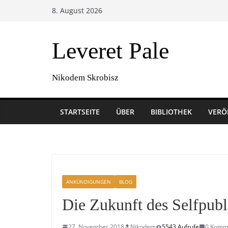
Zum
8. August 2026
Inhalt
springen
Leveret Pale
Nikodem Skrobisz
STARTSEITE
ÜBER
BIBLIOTHEK
VERÖ
ANKÜNDIGUNGEN
BLOG
Die Zukunft des Selfpub
27. November 2018
Nikodem
5543 Aufrufe
0 Komm