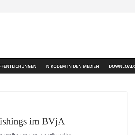
FFENTLICHUNGEN
NIKODEM IN DEN MEDIEN
DOWNLOAD
lishings im BVjA
entare
autorentipps
,
bvja
,
selfpublishing