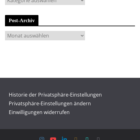
a
t
Post-Archiv
e
g
P
o
o
r
s
i
t
e
-
n
A
r
c
Historie der Privatsphäre-Einstellungen
h
Privatsphäre-Einstellungen ändern
i
Einwilligungen widerrufen
v