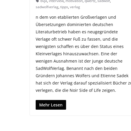
bvja
,
interview
,
motivation
,
qwertz
,
sadwolf
,
sadwolfverlag
,
tipps
,
verlag
n dem von etablierten Großverlagen und
Übersetzungen dominierten deutschen
Literaturbetrieb haben es neugegründete
Verlage oft schwer Fuß zu fassen, und die
wenigsten schaffen es über den Status eines
Kleinverlages hinauszuwachsen. Eine der
wenigen Ausnahmen ist der junge deutsche
SadWolfVerlag. Benannt nach den beiden
Gründern Johannes Wolfers und Etienne Sadek
hat sich der Verlag darauf spezialisiert Bücher z
verlegen, die die Noir Side of Life zeigen.
Mehr Lesen