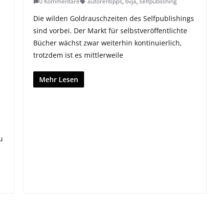
0 Kommentare
autorentipps
,
bvja
,
selfpublishing
Die wilden Goldrauschzeiten des Selfpublishings
sind vorbei. Der Markt für selbstveröffentlichte
Bücher wächst zwar weiterhin kontinuierlich,
trotzdem ist es mittlerweile
Mehr Lesen
u