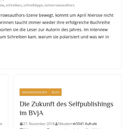
iew
,
schreiben
,
schreibtipps
,
tomorrowsauthors
rrowsauthors-Szene bewegt, kommt um April Nierose nicht
torinnen taucht immer wieder ihre erfolgreiche Buchreihe
kürten sie die Leser zur Autorin des Jahres. Im Interview
 zum Schreiben kam, warum sie polarisiert und was wir in
ANKÜNDIGUNGEN
BLOG
Die Zukunft des Selfpublishings
im BVjA
re
27. November 2018
Nikodem
5541 Aufrufe