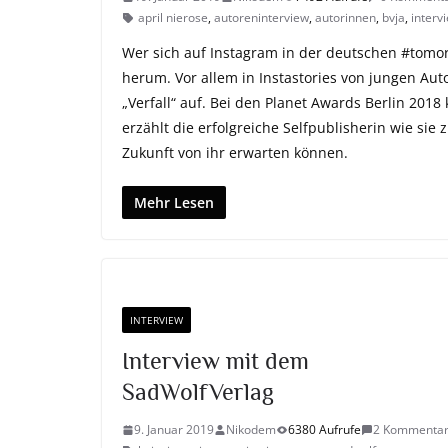
april nierose
,
autoreninterview
,
autorinnen
,
bvja
,
interv
Wer sich auf Instagram in der deutschen #tomo
herum. Vor allem in Instastories von jungen Au
„Verfall“ auf. Bei den Planet Awards Berlin 2018 
erzählt die erfolgreiche Selfpublisherin wie sie
Zukunft von ihr erwarten können.
Mehr Lesen
INTERVIEW
Interview mit dem
SadWolfVerlag
9. Januar 2019
Nikodem
6380 Aufrufe
2 Kommenta