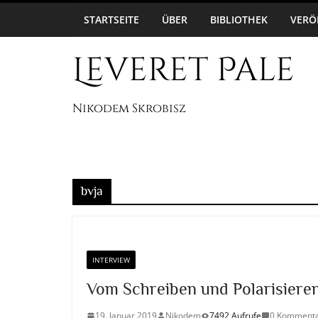
Zum
7. August 2026
STARTSEITE
ÜBER
BIBLIOTHEK
VERÖ
Inhalt
springen
Leveret Pale
Nikodem Skrobisz
bvja
INTERVIEW
Vom Schreiben und Polarisieren
19. Januar 2019
Nikodem
7492 Aufrufe
0 Komment