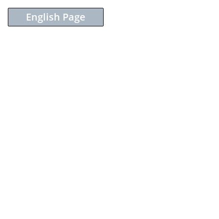
English Page
Sieh dir diesen Beitrag auf Instagram an