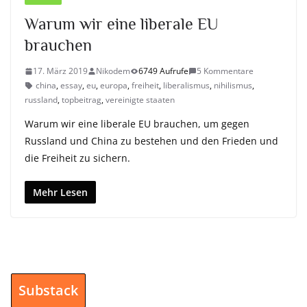
Warum wir eine liberale EU
brauchen
17. März 2019
Nikodem
6749 Aufrufe
5 Kommentare
china
,
essay
,
eu
,
europa
,
freiheit
,
liberalismus
,
nihilismus
,
russland
,
topbeitrag
,
vereinigte staaten
Warum wir eine liberale EU brauchen, um gegen
Russland und China zu bestehen und den Frieden und
die Freiheit zu sichern.
Mehr Lesen
Substack