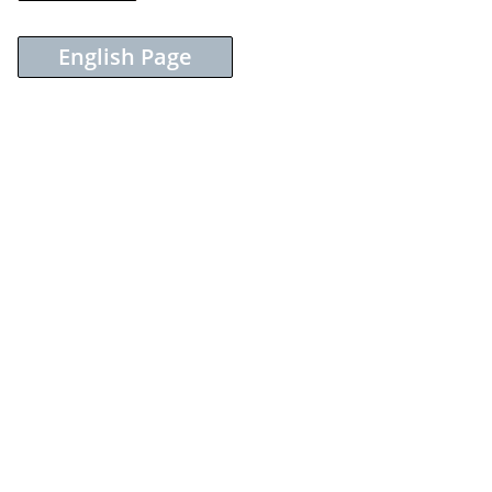
English Page
Sieh dir diesen Beitrag auf Instagram an