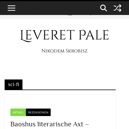
Zum
8. August 2026
Inhalt
springen
Leveret Pale
Nikodem Skrobisz
sci-fi
ARTIKEL
REZENSIONEN
Baoshus literarische Axt –