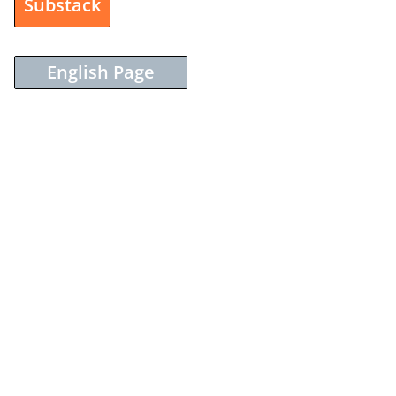
Substack
English Page
Sieh dir diesen Beitrag auf Instagram an