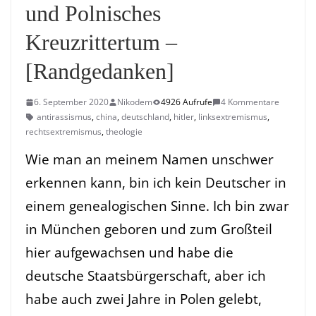
und Polnisches
Kreuzrittertum –
[Randgedanken]
6. September 2020
Nikodem
4926 Aufrufe
4 Kommentare
antirassismus
,
china
,
deutschland
,
hitler
,
linksextremismus
,
rechtsextremismus
,
theologie
Wie man an meinem Namen unschwer
erkennen kann, bin ich kein Deutscher in
einem genealogischen Sinne. Ich bin zwar
in München geboren und zum Großteil
hier aufgewachsen und habe die
deutsche Staatsbürgerschaft, aber ich
habe auch zwei Jahre in Polen gelebt,