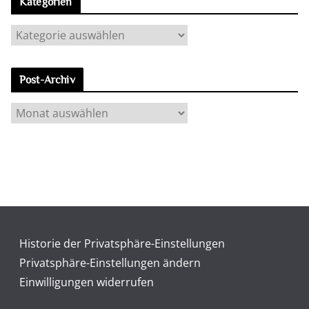
Kategorien
K
a
t
Post-Archiv
e
g
P
o
o
r
s
i
t
e
-
n
A
r
c
Historie der Privatsphäre-Einstellungen
h
Privatsphäre-Einstellungen ändern
i
Einwilligungen widerrufen
v