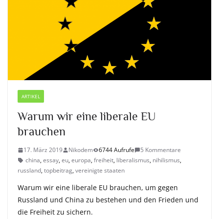
ARTIKEL
Warum wir eine liberale EU
brauchen
17. März 2019
Nikodem
6744 Aufrufe
5 Kommentare
china
,
essay
,
eu
,
europa
,
freiheit
,
liberalismus
,
nihilismus
,
russland
,
topbeitrag
,
vereinigte staaten
Warum wir eine liberale EU brauchen, um gegen
Russland und China zu bestehen und den Frieden und
die Freiheit zu sichern.