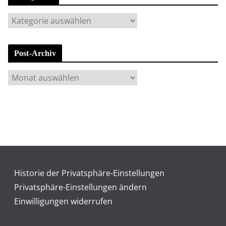
K
a
t
Post-Archiv
e
g
P
o
o
r
s
i
t
e
-
n
A
r
c
Historie der Privatsphäre-Einstellungen
h
Privatsphäre-Einstellungen ändern
i
Einwilligungen widerrufen
v