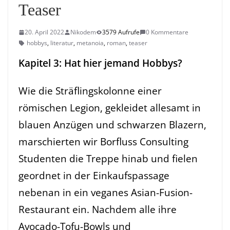
Teaser
20. April 2022
Nikodem
3579 Aufrufe
0 Kommentare
hobbys
,
literatur
,
metanoia
,
roman
,
teaser
Kapitel 3: Hat hier jemand Hobbys?
Wie die Sträflingskolonne einer
römischen Legion, gekleidet allesamt in
blauen Anzügen und schwarzen Blazern,
marschierten wir Borfluss Consulting
Studenten die Treppe hinab und fielen
geordnet in der Einkaufspassage
nebenan in ein veganes Asian-Fusion-
Restaurant ein. Nachdem alle ihre
Avocado-Tofu-Bowls und