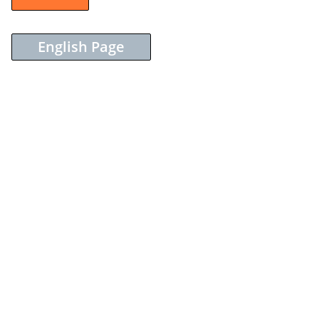
English Page
Sieh dir diesen Beitrag auf Instagram an