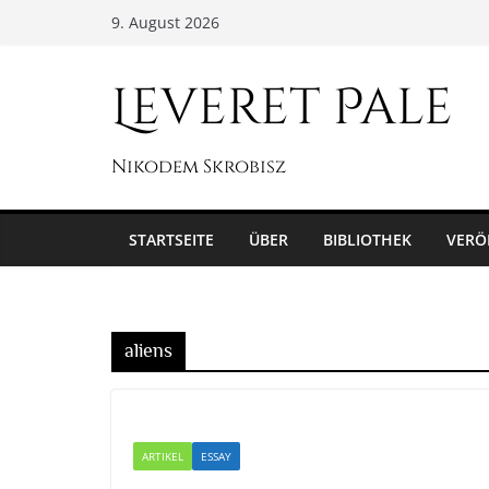
Zum
9. August 2026
Inhalt
springen
Leveret Pale
Nikodem Skrobisz
STARTSEITE
ÜBER
BIBLIOTHEK
VERÖ
aliens
ARTIKEL
ESSAY