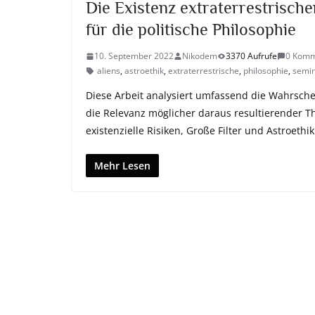
Die Existenz extraterrestrische
für die politische Philosophie
10. September 2022
Nikodem
3370 Aufrufe
0 Komm
aliens
,
astroethik
,
extraterrestrische
,
philosophie
,
semin
Diese Arbeit analysiert umfassend die Wahrschein
die Relevanz möglicher daraus resultierender Th
existenzielle Risiken, Große Filter und Astroethik
Mehr Lesen