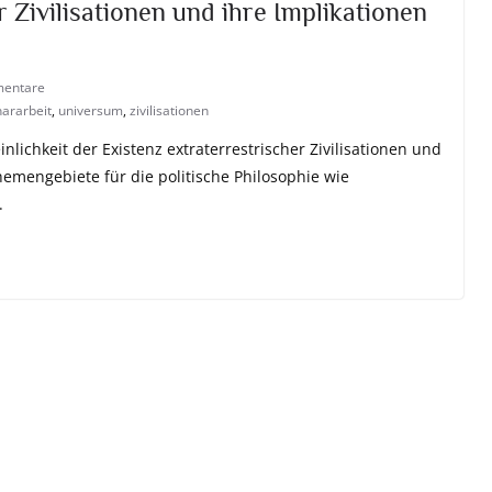
r Zivilisationen und ihre Implikationen
entare
ararbeit
,
universum
,
zivilisationen
lichkeit der Existenz extraterrestrischer Zivilisationen und
emengebiete für die politische Philosophie wie
.