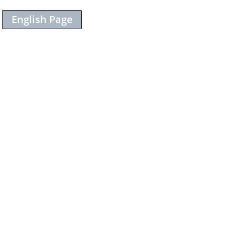
English Page
Sieh dir diesen Beitrag auf Instagram an