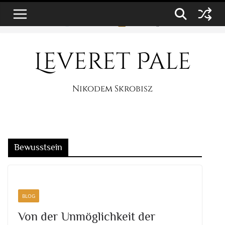
Zum
8. August 2026
Inhalt
springen
Leveret Pale
Nikodem Skrobisz
Bewusstsein
BLOG
Von der Unmöglichkeit der