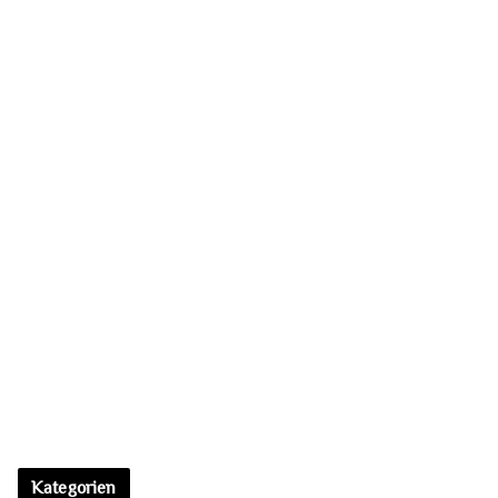
Sieh dir diesen Beitrag auf Instagram an
Ein Beitrag geteilt von Nikodem Skrobisz (@leveret_pale)
Kategorien