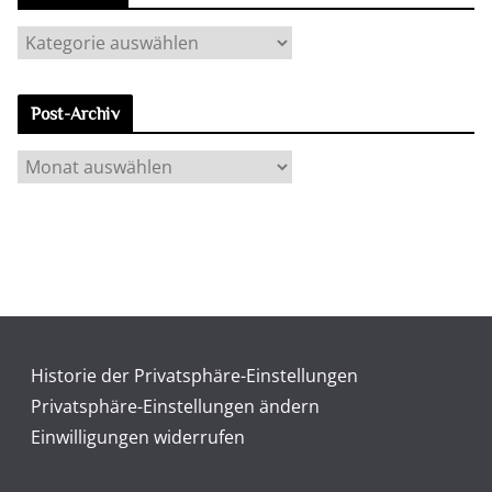
K
a
t
Post-Archiv
e
g
P
o
o
r
s
i
t
e
-
n
A
r
c
Historie der Privatsphäre-Einstellungen
h
Privatsphäre-Einstellungen ändern
i
Einwilligungen widerrufen
v