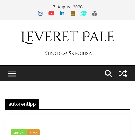
Zum
7. August 2026
Inhalt
springen
Leveret Pale
Nikodem Skrobisz
autorentipp
ARTIKEL
BLOG