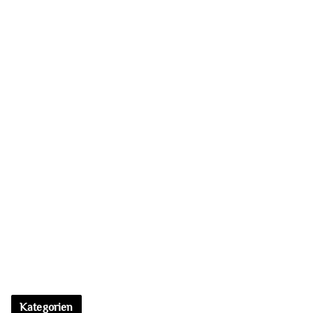
Sieh dir diesen Beitrag auf Instagram an
Ein Beitrag geteilt von Nikodem Skrobisz (@leveret_pale)
Kategorien