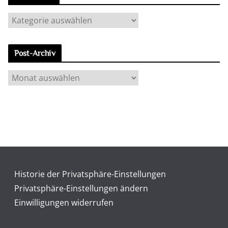
K
a
t
Post-Archiv
e
g
P
o
o
r
s
i
t
e
-
n
A
r
c
Historie der Privatsphäre-Einstellungen
h
Privatsphäre-Einstellungen ändern
i
Einwilligungen widerrufen
v