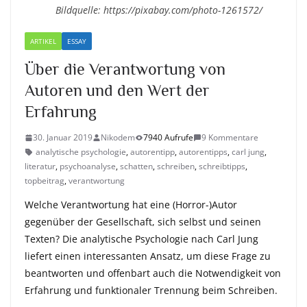
Bildquelle: https://pixabay.com/photo-1261572/
ARTIKEL
ESSAY
Über die Verantwortung von
Autoren und den Wert der
Erfahrung
30. Januar 2019
Nikodem
7940 Aufrufe
9 Kommentare
analytische psychologie
,
autorentipp
,
autorentipps
,
carl jung
,
literatur
,
psychoanalyse
,
schatten
,
schreiben
,
schreibtipps
,
topbeitrag
,
verantwortung
Welche Verantwortung hat eine (Horror-)Autor
gegenüber der Gesellschaft, sich selbst und seinen
Texten? Die analytische Psychologie nach Carl Jung
liefert einen interessanten Ansatz, um diese Frage zu
beantworten und offenbart auch die Notwendigkeit von
Erfahrung und funktionaler Trennung beim Schreiben.