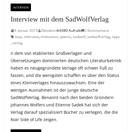
INTERVIEW
Interview mit dem SadWolfVerlag
9. Januar 2019
Nikodem
6380 Aufrufe
2 Kommentare
bvja
,
interview
,
motivation
,
qwertz
,
sadwolf
,
sadwolfverlag
,
tipps
,
verlag
n dem von etablierten Großverlagen und
Übersetzungen dominierten deutschen Literaturbetrieb
haben es neugegründete Verlage oft schwer Fuß zu
fassen, und die wenigsten schaffen es über den Status
eines Kleinverlages hinauszuwachsen. Eine der
wenigen Ausnahmen ist der junge deutsche
SadWolfVerlag. Benannt nach den beiden Gründern
Johannes Wolfers und Etienne Sadek hat sich der
Verlag darauf spezialisiert Bücher zu verlegen, die die
Noir Side of Life zeigen.