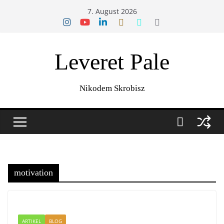
Zum
7. August 2026
Inhalt
springen
Leveret Pale
Nikodem Skrobisz
motivation
ARTIKEL
BLOG