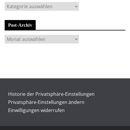
K
a
t
Post-Archiv
e
g
P
o
o
r
s
i
t
e
-
n
A
r
c
Historie der Privatsphäre-Einstellungen
h
Privatsphäre-Einstellungen ändern
i
Einwilligungen widerrufen
v