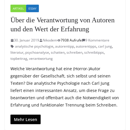
ARTIKEL
ESSAY
Über die Verantwortung von Autoren
und den Wert der Erfahrung
30. Januar 2019
Nikodem
7938 Aufrufe
9 Kommentare
analytische psychologie
,
autorentipp
,
autorentipps
,
carl jung
,
literatur
,
psychoanalyse
,
schatten
,
schreiben
,
schreibtipps
,
topbeitrag
,
verantwortung
Welche Verantwortung hat eine (Horror-)Autor
gegenüber der Gesellschaft, sich selbst und seinen
Texten? Die analytische Psychologie nach Carl Jung
liefert einen interessanten Ansatz, um diese Frage zu
beantworten und offenbart auch die Notwendigkeit von
Erfahrung und funktionaler Trennung beim Schreiben.
Mehr Lesen