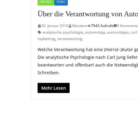
ARTIKEL
ESSAY
Über die Verantwortung von Auto
30. Januar 2019
Nikodem
7943 Aufrufe
9 Komment
analytische psychologie
,
autorentipp
,
autorentipps
,
carl
topbeitrag
,
verantwortung
Welche Verantwortung hat eine (Horror-)Autor ge
Die analytische Psychologie nach Carl Jung liefe
beantworten und offenbart auch die Notwendigk
Schreiben.
Mehr Lesen