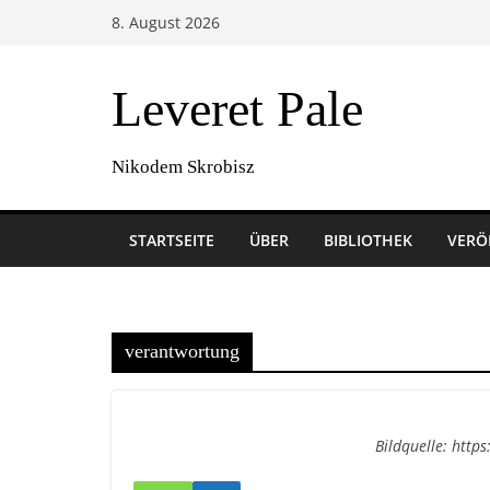
Zum
8. August 2026
Inhalt
springen
Leveret Pale
Nikodem Skrobisz
STARTSEITE
ÜBER
BIBLIOTHEK
VERÖ
verantwortung
Bildquelle: http