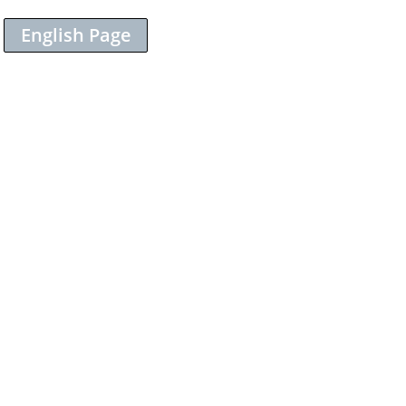
English Page
Sieh dir diesen Beitrag auf Instagram an