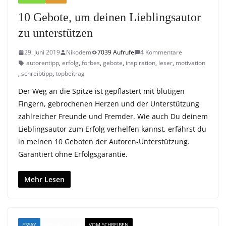
10 Gebote, um deinen Lieblingsautor
zu unterstützen
29. Juni 2019
Nikodem
7039 Aufrufe
4 Kommentare
autorentipp
,
erfolg
,
forbes
,
gebote
,
inspiration
,
leser
,
motivation
,
schreibtipp
,
topbeitrag
Der Weg an die Spitze ist gepflastert mit blutigen
Fingern, gebrochenen Herzen und der Unterstützung
zahlreicher Freunde und Fremder. Wie auch Du deinem
Lieblingsautor zum Erfolg verhelfen kannst, erfährst du
in meinen 10 Geboten der Autoren-Unterstützung.
Garantiert ohne Erfolgsgarantie.
Mehr Lesen
ESSAY
RANDNOTIZEN
VOM SCHREIBEN