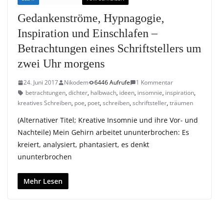
Gedankenströme, Hypnagogie,
Inspiration und Einschlafen –
Betrachtungen eines Schriftstellers um
zwei Uhr morgens
24. Juni 2017
Nikodem
6446 Aufrufe
1 Kommentar
betrachtungen
,
dichter
,
halbwach
,
ideen
,
insomnie
,
inspiration
,
kreatives Schreiben
,
poe
,
poet
,
schreiben
,
schriftsteller
,
träumen
(Alternativer Titel; Kreative Insomnie und ihre Vor- und
Nachteile) Mein Gehirn arbeitet ununterbrochen: Es
kreiert, analysiert, phantasiert, es denkt
ununterbrochen
Mehr Lesen