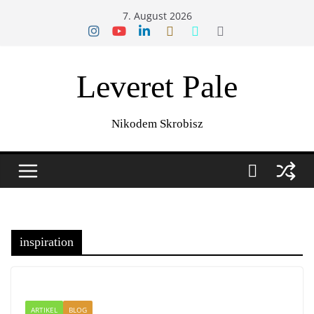
Zum
7. August 2026
Inhalt
springen
Leveret Pale
Nikodem Skrobisz
inspiration
ARTIKEL
BLOG