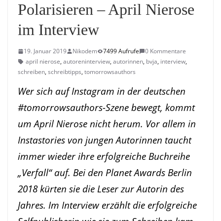
Polarisieren – April Nierose
im Interview
19. Januar 2019
Nikodem
7499 Aufrufe
0 Kommentare
april nierose
,
autoreninterview
,
autorinnen
,
bvja
,
interview
,
schreiben
,
schreibtipps
,
tomorrowsauthors
Wer sich auf Instagram in der deutschen
#tomorrowsauthors
-Szene bewegt, kommt
um April Nierose nicht herum. Vor allem in
Instastories von jungen Autorinnen taucht
immer wieder ihre erfolgreiche Buchreihe
„
Verfall
“ auf. Bei den Planet Awards Berlin
2018 kürten sie die Leser zur Autorin des
Jahres. Im Interview erzählt die erfolgreiche