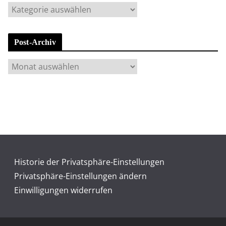
K
a
t
Post-Archiv
e
g
P
o
o
r
s
i
t
e
-
n
A
r
c
Historie der Privatsphäre-Einstellungen
h
Privatsphäre-Einstellungen ändern
i
Einwilligungen widerrufen
v