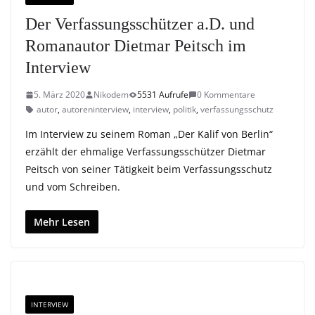
Der Verfassungsschützer a.D. und
Romanautor Dietmar Peitsch im
Interview
5. März 2020
Nikodem
5531 Aufrufe
0 Kommentare
autor
,
autoreninterview
,
interview
,
politik
,
verfassungsschutz
Im Interview zu seinem Roman „Der Kalif von Berlin“
erzählt der ehmalige Verfassungsschützer Dietmar
Peitsch von seiner Tätigkeit beim Verfassungsschutz
und vom Schreiben.
Mehr Lesen
INTERVIEW