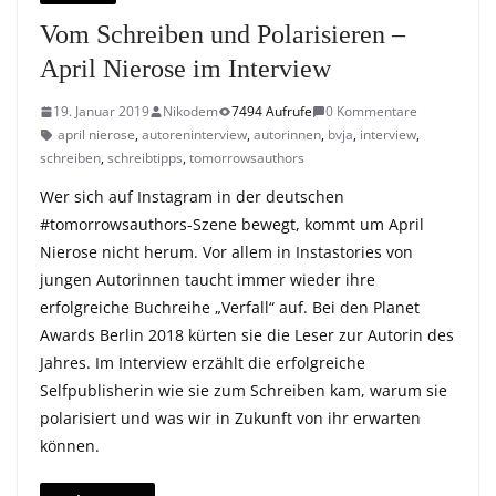
Vom Schreiben und Polarisieren –
April Nierose im Interview
19. Januar 2019
Nikodem
7494 Aufrufe
0 Kommentare
april nierose
,
autoreninterview
,
autorinnen
,
bvja
,
interview
,
schreiben
,
schreibtipps
,
tomorrowsauthors
Wer sich auf Instagram in der deutschen
#tomorrowsauthors-Szene bewegt, kommt um April
Nierose nicht herum. Vor allem in Instastories von
jungen Autorinnen taucht immer wieder ihre
erfolgreiche Buchreihe „Verfall“ auf. Bei den Planet
Awards Berlin 2018 kürten sie die Leser zur Autorin des
Jahres. Im Interview erzählt die erfolgreiche
Selfpublisherin wie sie zum Schreiben kam, warum sie
polarisiert und was wir in Zukunft von ihr erwarten
können.