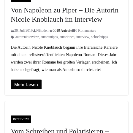
Von Napoleon zu Piper – Die Autorin
Nicole Knoblauch im Interview
20. Juli 2019
Nikodem
5519 Aufrufe
0 Kommentare
autoreninterview
,
autorentipps
,
autorinnen
,
interview
,
schreibtipps
Die Autorin Nicole Knoblauch begann ihre literarische Karriere
mit einem selbstveröffentlichten Napoleon-Roman. Dieses Jahr
werden zwei ihrer Romane bei großen Verlagen erscheinen. Ich
habe nachgefragt, wie man als Autorin so durchstartet.
Mehr Lesen
INTERVIEW
Vom Schreiben und Polarisieren –