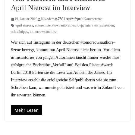
April Nierose im Interview
19. Januar 2019
Nikodem
7501 Aufrufe
0 Kommentare
april nierose
,
autoreninterview
,
autorinnen
,
bvja
,
interview
,
schreiben
,
schreibtipps
,
tomorrowsauthors
Wer sich auf Instagram in der deutschen #tomorrowsauthors-
Szene bewegt, kommt um April Nierose nicht herum. Vor allem
in Instastories von jungen Autorinnen taucht immer wieder ihre
erfolgreiche Buchreihe „Verfall“ auf. Bei den Planet Awards
Berlin 2018 kürten sie die Leser zur Autorin des Jahres. Im
Interview erzählt die erfolgreiche Selfpublisherin wie sie zum
Schreiben kam, warum sie polarisiert und was wir in Zukunft von
ihr erwarten können.
Mehr Lesen