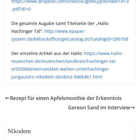
https://www.dropbox.com/s/9a05e2g0tw2jp9o/RBI01A13
.pdf?dl=0
Die gesamte Augabe samt Titelseite der „Hallo
Hachinger Tal“:
http://www.epaper-
system.de/bkbackoffice/getcatalog.do?catalogId=286768
Der einzelne Artikel aus der Hallo:
https://www.hallo-
muenchen.de/muenchen/landkreis/hachinger-tal-
ort559066/verrueckten-welten-unterhachinger-
jungautors-nikodem-skrobisz-9406461.html
Rezept für einen Apfelsmoothie der Erkenntnis
Gereon Sand im Interview
Nikodem