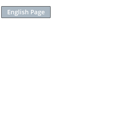
English Page
Sieh dir diesen Beitrag auf Instagram an