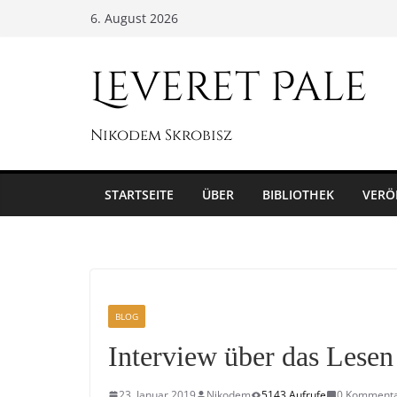
Zum
6. August 2026
Inhalt
springen
Leveret Pale
Nikodem Skrobisz
STARTSEITE
ÜBER
BIBLIOTHEK
VERÖ
BLOG
Interview über das Lesen
23. Januar 2019
Nikodem
5143 Aufrufe
0 Komment