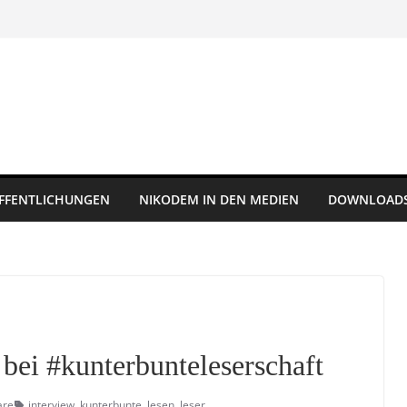
FFENTLICHUNGEN
NIKODEM IN DEN MEDIEN
DOWNLOAD
 bei #kunterbunteleserschaft
are
interview
,
kunterbunte
,
lesen
,
leser