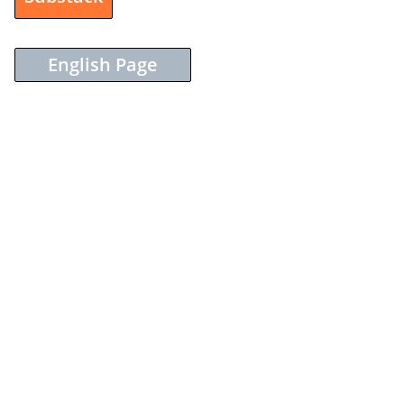
English Page
Sieh dir diesen Beitrag auf Instagram an