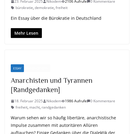
23. Februar 2025
Nikodem
2106 Aufrufe
0 Kommentare
bürokratie
,
demokratie
,
freiheit
Ein Essay über die Bürokratie in Deutschland
Mehr Lesen
ESSAY
RANDNOTIZEN
Anarchisten und Tyrannen
[Randgedanken]
18. Februar 2025
Nikodem
1986 Aufrufe
0 Kommentare
freiheit
,
macht
,
randgedanken
Warum sehen wir so häufig libertäre, anarchistische
Impulse zusammen mit autoritären Allüren
auftauchen? Einige Gedanken über die Dialektik der