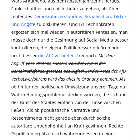
Wars Argumente aus dem letzten Jahrzehnt heraus.
Funk schafft es auch nicht tiefer zu gehen, als über
fehlendes
Demokratieverständnis, Sozialisation, TikTok
und Ängste
zu diskutieren. Und
IYI
-Technokraten
ergötzen sich mal wieder in autoritären Fantasien, man
müsse doch nur die Gesinnung auf Social Media besser
kontrollieren, die eigene Politik besser erklären oder
noch besser
die AfD verbieten
; frei nach:
Mit dem
Angriff
Voss‘
Bretons
Faesers
Von der Leyens
des
Demokratiefördergesetzes
des Digital Service Actes
des AfD-
Verbotsverfahrens wird das alles in Ordnung kommen.
Als
ob hinter der politischen Umwälzung unserer Tage nur
Wahrnehmungsprobleme stecken würden, die sich mit
der Faust des Staates einfach von der Linse wischen
ließen. Als ob populistische Narrative und
Ressentiments nicht gerade eben durch solche
autoritäre Unbeholfenheit an Kraft gewinnen. Rechte
Populisten ergötzen sich währenddessen in einer