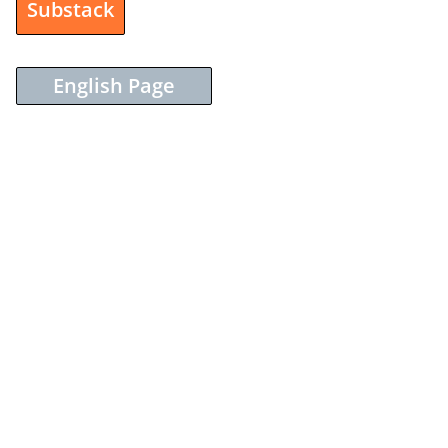
Substack
English Page
Sieh dir diesen Beitrag auf Instagram an