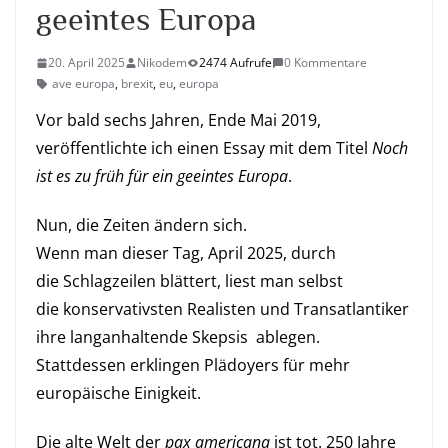
geeintes Europa
20. April 2025
Nikodem
2474 Aufrufe
0 Kommentare
ave europa
,
brexit
,
eu
,
europa
Vor bald sechs Jahren, Ende Mai 2019,
veröffentlichte ich einen Essay mit dem Titel
Noch
ist es zu früh für ein geeintes Europa
.
Nun, die Zeiten ändern sich.
Wenn man dieser Tag, April 2025, durch
die
Schlagzeilen
blättert, liest man selbst
die
konservativsten Realisten
und Transatlantiker
ihre langanhaltende Skepsis ablegen.
Stattdessen erklingen
Plädoyers
für mehr
europäische Einigkeit.
Die alte Welt der
pax americana
ist tot. 250 Jahre