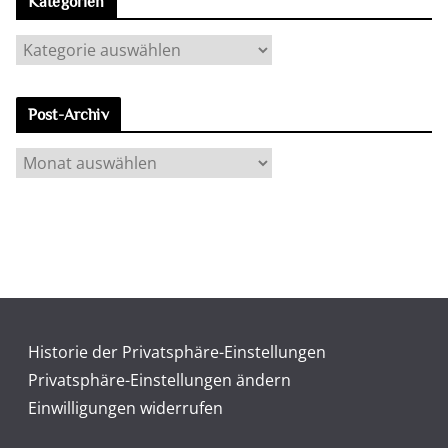
Kategorien
K
a
t
Post-Archiv
e
g
P
o
o
r
s
i
t
e
-
n
A
r
c
Historie der Privatsphäre-Einstellungen
h
Privatsphäre-Einstellungen ändern
i
Einwilligungen widerrufen
v