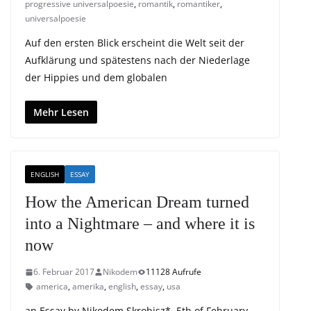
progressive universalpoesie
,
romantik
,
romantiker
,
universalpoesie
Auf den ersten Blick erscheint die Welt seit der
Aufklärung und spätestens nach der Niederlage
der Hippies und dem globalen
Mehr Lesen
ENGLISH
ESSAY
How the American Dream turned
into a Nightmare – and where it is
now
6. Februar 2017
Nikodem
11128 Aufrufe
america
,
amerika
,
english
,
essay
,
usa
an Essay by Nikodem Skrobisz*, 5th of February,