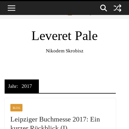
Zum
7. August 2026
Inhalt
springen
Leveret Pale
Nikodem Skrobisz
Jahr:
2017
BLOG
Leipziger Buchmesse 2017: Ein
kurzer Rückblick (I)