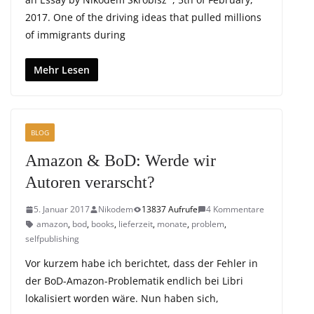
2017. One of the driving ideas that pulled millions
of immigrants during
Mehr Lesen
BLOG
Amazon & BoD: Werde wir
Autoren verarscht?
5. Januar 2017
Nikodem
13837 Aufrufe
4 Kommentare
amazon
,
bod
,
books
,
lieferzeit
,
monate
,
problem
,
selfpublishing
Vor kurzem habe ich berichtet, dass der Fehler in
der BoD-Amazon-Problematik endlich bei Libri
lokalisiert worden wäre. Nun haben sich,