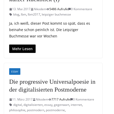
13. Mai 2017
Nikodem
5486 Aufrufe
0 Kommentare
blog
,
lbm
,
lbm2017
,
leipziger buchmesse
Ja, ich weiß, dieser Post kommt so spät, dass es
beinahe schon peinlich ist. Die Leipziger
Buchmesse war vor Wochen
Mehr Lesen
ESSAY
Die progressive Universalpoesie in
der digitalisierten Postmoderne
11. März 2017
Nikodem
7717 Aufrufe
0 Kommentare
digital
,
digitalisierten
,
essay
,
gegenwart
,
internet
,
philosophie
,
postmodern
,
postmoderne
,