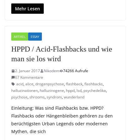
Mehr Lesen
ARTIKEL
ESSAY
HPPD / Acid-Flashbacks und wie
man sie los wird
2. Januar 2017
Nikodem
74266 Aufrufe
67 Kommentare
acid
,
alice
,
drogenpsychose
,
flashback
,
flashbacks
,
halluzinationen
,
halluzinogene
,
hppd
,
lsd
,
psychedelika
,
psychose
,
shrooms
,
syndrom
,
wunderland
Einleitung: Was sind Flashbacks bzw. HPPD?
Flashbacks oder Hängenbleiben gehören zu den
berüchtigsten Urban Legends oder modernen
Mythen, die sich