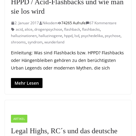
HPPD / Acid-Flashbacks und wie man
sie los wird
2. Januar 2017
Nikodem
74265 Aufrufe
67 Kommentare
acid
,
alice
,
drogenpsychose
,
flashback
,
flashbacks
,
halluzinationen
,
halluzinogene
,
hppd
,
lsd
,
psychedelika
,
psychose
,
shrooms
,
syndrom
,
wunderland
Einleitung: Was sind Flashbacks bzw. HPPD? Flashbacks
oder Hängenbleiben gehören zu den berüchtigsten
Urban Legends oder modernen Mythen, die sich
Mehr Lesen
ARTIKEL
Legal Highs, RC´s und das deutsche