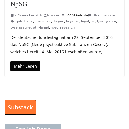
NpSG
6. November 2016
Nikodem
12278 Aufrufe
5 Kommentare
1p-lsd
,
acid
,
chemicals
,
drogen
,
high
,
lad
,
legal
,
lsd
,
lysergsäure
,
Lysergsäurediäthylamid
,
npsg
,
research
Der deutsche Bundestag hat am 22. September 2016
das NpSG (Neue psychoaktive Substanzen Gesetz),
welches bereits 4. Mai 2016 beschloßen wurde,
Mehr Lesen
Substack