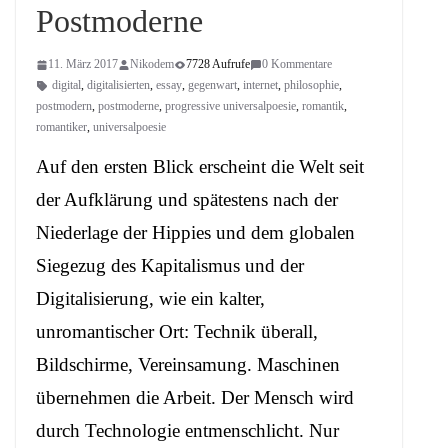
Postmoderne
11. März 2017
Nikodem
7728 Aufrufe
0 Kommentare
digital
,
digitalisierten
,
essay
,
gegenwart
,
internet
,
philosophie
,
postmodern
,
postmoderne
,
progressive universalpoesie
,
romantik
,
romantiker
,
universalpoesie
Auf den ersten Blick erscheint die Welt seit
der Aufklärung und spätestens nach der
Niederlage der Hippies und dem globalen
Siegezug des Kapitalismus und der
Digitalisierung, wie ein kalter,
unromantischer Ort: Technik überall,
Bildschirme, Vereinsamung. Maschinen
übernehmen die Arbeit. Der Mensch wird
durch Technologie entmenschlicht. Nur