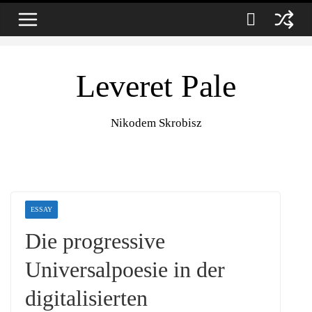
Zum
9. August 2026
Inhalt
springen
Leveret Pale
Nikodem Skrobisz
ESSAY
Die progressive
Universalpoesie in der
digitalisierten